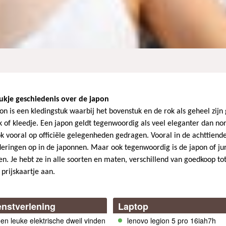
ukje geschiedenis over de japon
on is een kledingstuk waarbij het bovenstuk en de rok als geheel zi
rk of kleedje. Een japon geldt tegenwoordig als veel eleganter dan no
k vooral op officiële gelegenheden gedragen. Vooral in de achttiend
eringen op in de japonnen. Maar ook tegenwoordig is de japon of jur
n. Je hebt ze in alle soorten en maten, verschillend van goedkoop tot
 prijskaartje aan.
enstverlening
Laptop
en leuke elektrische dweil vinden
lenovo legion 5 pro 16iah7h