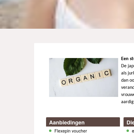
Een st
De jap
als ju
dan oo
verand
vrouwe
aardig
Aanbiedingen
Di
Flexepin voucher
e