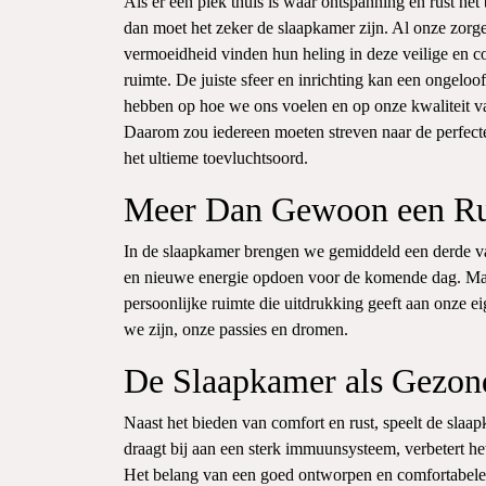
Als er één plek thuis is waar ontspanning en rust het b
dan moet het zeker de slaapkamer zijn. Al onze zorge
vermoeidheid vinden hun heling in deze veilige en c
ruimte. De juiste sfeer en inrichting kan een ongeloof
hebben op hoe we ons voelen en op onze kwaliteit v
Daarom zou iedereen moeten streven naar de perfect
het ultieme toevluchtsoord.
Meer Dan Gewoon een Ru
In de slaapkamer brengen we gemiddeld een derde van 
en nieuwe energie opdoen voor de komende dag. Maar
persoonlijke ruimte die uitdrukking geeft aan onze e
we zijn, onze passies en dromen.
De Slaapkamer als Gezon
Naast het bieden van comfort en rust, speelt de slaa
draagt bij aan een sterk immuunsysteem, verbetert he
Het belang van een goed ontworpen en comfortabele 