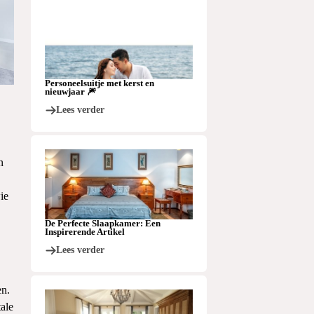
Personeelsuitje met kerst en
nieuwjaar 🎆
Lees verder
n
ie
De Perfecte Slaapkamer: Een
Inspirerende Artikel
Lees verder
en.
ale